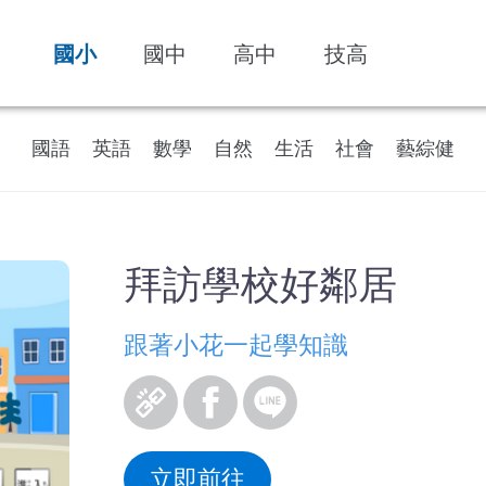
國小
國中
高中
技高
國語
英語
數學
自然
生活
社會
藝綜健
拜訪學校好鄰居
跟著小花一起學知識
立即前往