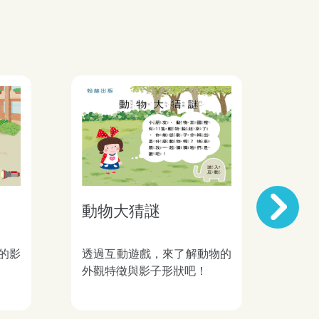
動物大猜謎
物
Next
的影
透過互動遊戲，來了解動物的
透過
外觀特徵與影子形狀吧！
物、