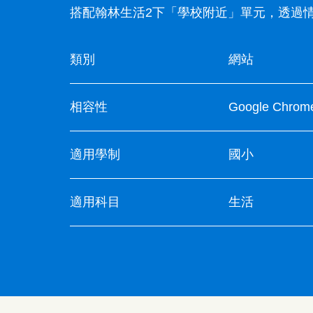
搭配翰林生活2下「學校附近」單元，透過
類別
網站
相容性
Google Chro
適用學制
國小
適用科目
生活