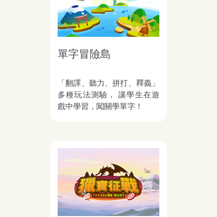
單字冒險島
「翻譯、聽力、拼打、釋義」
多種玩法測驗， 讓學生在遊
戲中學習，闖關學單字！