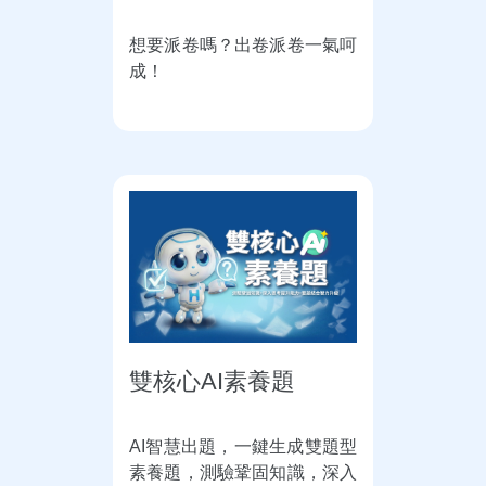
想要派卷嗎？出卷派卷一氣呵
成！
雙核心AI素養題
AI智慧出題，一鍵生成雙題型
素養題，測驗鞏固知識，深入