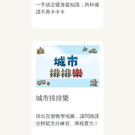
一手搞定暖身篇知識，跨科備
課不再卡卡卡
城市排排樂
排出百變教學地圖，讓問路課
次輕鬆充分練習、厚植實力！