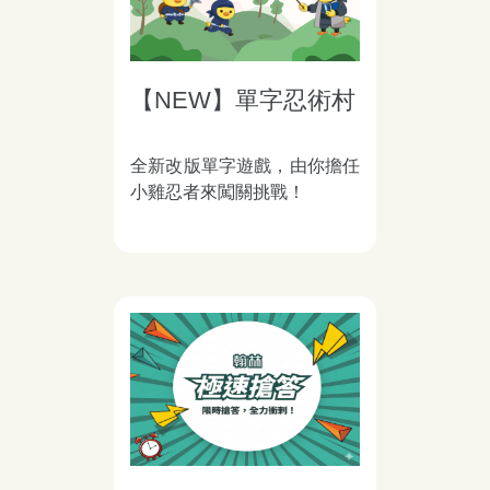
【NEW】單字忍術村
全新改版單字遊戲，由你擔任
小雞忍者來闖關挑戰！