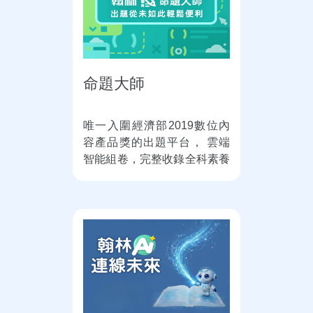
命題大師
唯一入圍經濟部2019數位內
容產品獎的出題平台， 雲端
智能組卷，完整收錄全科素養
題，命題更精準！